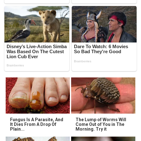
Fungus Is A Parasite, And
The Lump of Worms Will
It Dies From A Drop Of
Come Out of You in The
Plain...
Morning. Try it