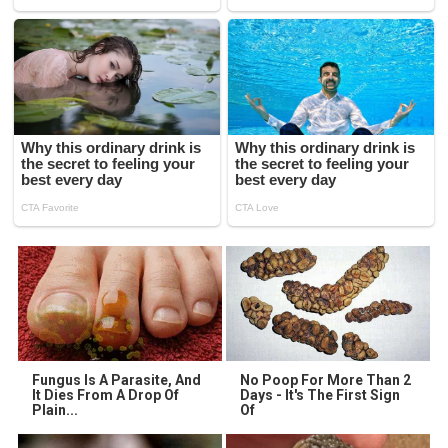
Fungus Is A Parasite, And
No Poop For More Than 2
It Dies From A Drop Of
Days - It's The First Sign
Plain...
Of