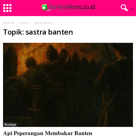
Beranda
Topik
Sastra banten
Topik: sastra banten
Budaya
Api Peperangan Membakar Banten