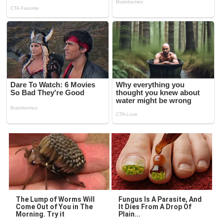
The Lump of Worms Will
Fungus Is A Parasite, And
Come Out of You in The
It Dies From A Drop Of
Morning. Try it
Plain...