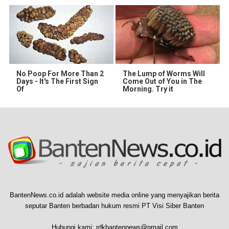
No Poop For More Than 2
The Lump of Worms Will
Days - It's The First Sign
Come Out of You in The
Of
Morning. Try it
BantenNews.co.id adalah website media online yang menyajikan berita
seputar Banten berbadan hukum resmi PT Visi Siber Banten
Hubungi kami:
rdkbantennews@gmail.com