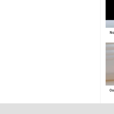
No
On