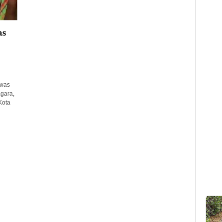
as
ewas
agara,
Kota