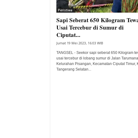
i
Peristiwa
t
Sapi Seberat 650 Kilogram Tew
a
B
Usai Tercebur di Sumur di
a
Ciputat...
n
Jumat 19 Mei 2023, 16:03 WIB
t
e
TANGSEL - Seekor sapi seberat 650 Kilogram t
n
usai tercebur di lobang sumur di Jalan Taruman
H
Kelurahan Pisangan, Kecamatan Ciputat Timur, 
Tangerang Selatan...
a
r
i
I
n
i