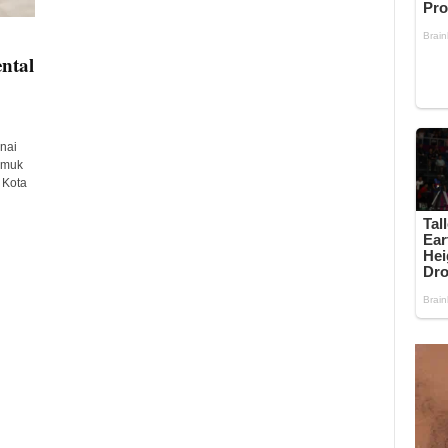
ntal
nai
amuk
 Kota