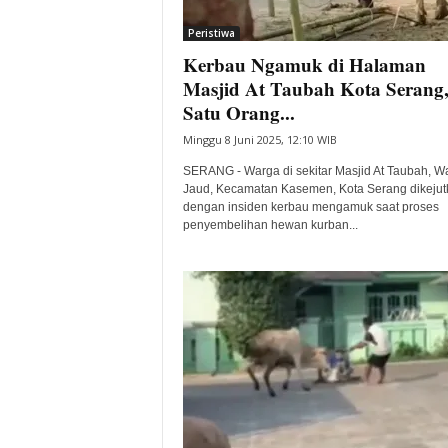
i
Peristiwa
t
Kerbau Ngamuk di Halaman
a
B
Masjid At Taubah Kota Serang
a
Satu Orang...
n
Minggu 8 Juni 2025, 12:10 WIB
t
e
SERANG - Warga di sekitar Masjid At Taubah, W
n
Jaud, Kecamatan Kasemen, Kota Serang dikejut
H
dengan insiden kerbau mengamuk saat proses
penyembelihan hewan kurban...
a
r
i
I
n
i