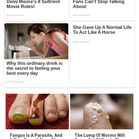
Fungus Is A Parasite, And
The Lump Of Worms Will