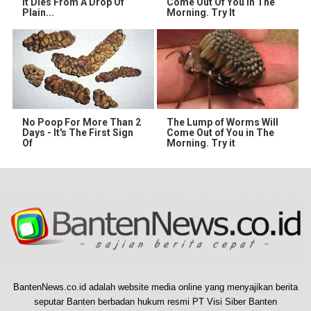
It Dies From A Drop Of
Come Out Of You In The
Plain...
Morning. Try It
No Poop For More Than 2
The Lump of Worms Will
Days - It's The First Sign
Come Out of You in The
Of
Morning. Try it
BantenNews.co.id adalah website media online yang menyajikan berita
seputar Banten berbadan hukum resmi PT Visi Siber Banten