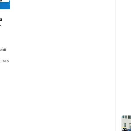
a
r
akil
hitung