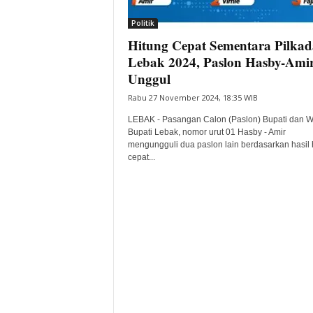
i
Politik
t
Hitung Cepat Sementara Pilkad
a
B
Lebak 2024, Paslon Hasby-Ami
a
Unggul
n
Rabu 27 November 2024, 18:35 WIB
t
e
LEBAK - Pasangan Calon (Paslon) Bupati dan W
n
Bupati Lebak, nomor urut 01 Hasby - Amir
H
mengungguli dua paslon lain berdasarkan hasil 
cepat...
a
r
i
I
n
i