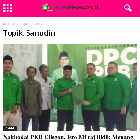
Beranda
Topik
Sanudin
Topik: Sanudin
Politik
Nakhodai PKB Cilegon, Isro Mi’raj Bidik Menang