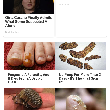
Fungus Is A Parasite, And
No Poop For More Than 2
It Dies From A Drop Of
Days - It's The First Sign
Plain...
Of