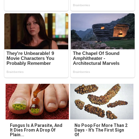
Fungus Is A Parasite, And
No Poop For More Than 2
It Dies From A Drop Of
Days - It's The First Sign
Plain...
Of