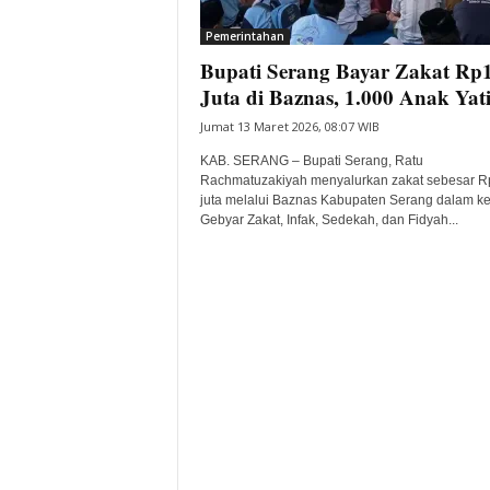
i
Pemerintahan
t
Bupati Serang Bayar Zakat Rp
a
B
Juta di Baznas, 1.000 Anak Yati
a
Jumat 13 Maret 2026, 08:07 WIB
n
t
KAB. SERANG – Bupati Serang, Ratu
e
Rachmatuzakiyah menyalurkan zakat sebesar 
juta melalui Baznas Kabupaten Serang dalam ke
n
Gebyar Zakat, Infak, Sedekah, dan Fidyah...
H
a
r
i
I
n
i