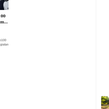
100
m...
Rp100
giatan