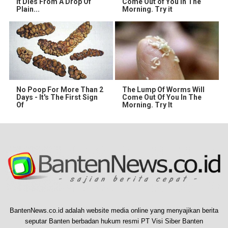
It Dies From A Drop Of
Come Out of You in The
Plain...
Morning. Try it
No Poop For More Than 2
The Lump Of Worms Will
Days - It's The First Sign
Come Out Of You In The
Of
Morning. Try It
BantenNews.co.id adalah website media online yang menyajikan berita
seputar Banten berbadan hukum resmi PT Visi Siber Banten