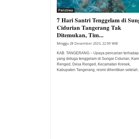
i
Peristiwa
t
7 Hari Santri Tenggelam di Sun
a
B
Cidurian Tangerang Tak
a
Ditemukan, Tim...
n
Minggu 28 Desember 2025, 22:09 WIB
t
e
KAB. TANGERANG – Upaya pencarian terhadap 
n
yang diduga tenggelam di Sungai Cidurian, Ka
H
Renged, Desa Renged, Kecamatan Kresek,
Kabupaten Tangerang, resmi dihentikan setelah..
a
r
i
I
n
i