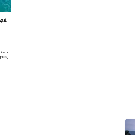
gai
santri
mpung
.