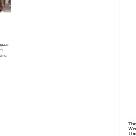
g
ggaan
ri
ontor