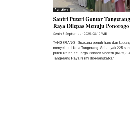
i
Peristiwa
t
Santri Puteri Gontor Tangeran
a
B
Raya Dilepas Menuju Ponorogo
a
Senin 8 September 2025, 08:10 WIB
n
t
TANGERANG - Suasana penuh haru dan keban
e
menyelimuti Kota Tangerang. Sebanyak 225 sant
puteri Ikatan Keluarga Pondok Modern (IKPM) G
n
Tangerang Raya resmi diberangkatkan...
H
a
r
i
I
n
i