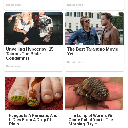
Fungus Is A Parasite, And
The Lump of Worms Will
It Dies From A Drop Of
Come Out of You in The
Plain...
Morning. Try it