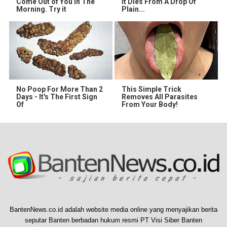
Come Out of You in The
It Dies From A Drop Of
Morning. Try it
Plain...
No Poop For More Than 2
This Simple Trick
Days - It's The First Sign
Removes All Parasites
Of
From Your Body!
BantenNews.co.id adalah website media online yang menyajikan berita
seputar Banten berbadan hukum resmi PT Visi Siber Banten