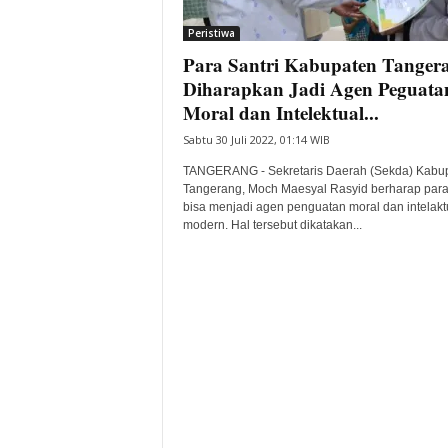
i
Peristiwa
t
Para Santri Kabupaten Tanger
a
B
Diharapkan Jadi Agen Peguata
a
Moral dan Intelektual...
n
Sabtu 30 Juli 2022, 01:14 WIB
t
e
TANGERANG - Sekretaris Daerah (Sekda) Kabu
n
Tangerang, Moch Maesyal Rasyid berharap para 
H
bisa menjadi agen penguatan moral dan intelakt
modern. Hal tersebut dikatakan...
a
r
i
I
n
i