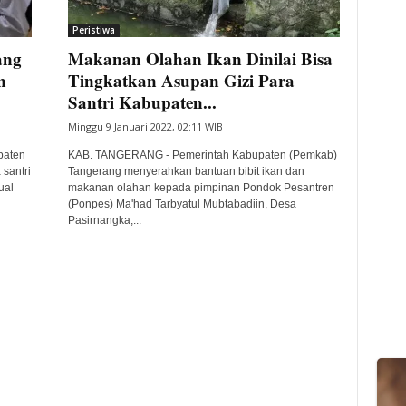
Peristiwa
ang
Makanan Olahan Ikan Dinilai Bisa
n
Tingkatkan Asupan Gizi Para
Santri Kabupaten...
Minggu 9 Januari 2022, 02:11 WIB
paten
KAB. TANGERANG - Pemerintah Kabupaten (Pemkab)
santri
Tangerang menyerahkan bantuan bibit ikan dan
ual
makanan olahan kepada pimpinan Pondok Pesantren
(Ponpes) Ma'had Tarbyatul Mubtabadiin, Desa
Pasirnangka,...