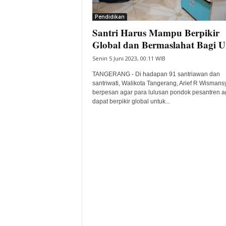
i
Pendidikan
t
Santri Harus Mampu Berpikir
a
B
Global dan Bermaslahat Bagi 
a
Senin 5 Juni 2023, 00:11 WIB
n
t
TANGERANG - Di hadapan 91 santriawan dan
e
santriwati, Walikota Tangerang, Arief R Wismans
berpesan agar para lulusan pondok pesantren a
n
dapat berpikir global untuk...
H
a
r
i
I
n
i