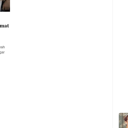
Umat
yah
gar