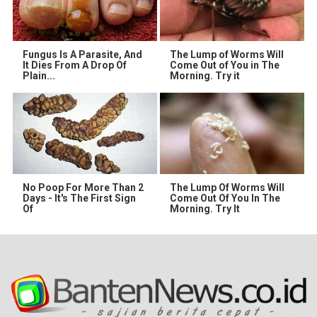
Fungus Is A Parasite, And
The Lump of Worms Will
It Dies From A Drop Of
Come Out of You in The
Plain...
Morning. Try it
No Poop For More Than 2
The Lump Of Worms Will
Days - It's The First Sign
Come Out Of You In The
Of
Morning. Try It