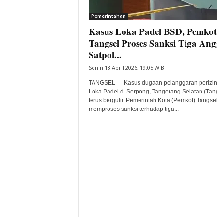
i
Pemerintahan
t
Kasus Loka Padel BSD, Pemkot
a
B
Tangsel Proses Sanksi Tiga Ang
a
Satpol...
n
Senin 13 April 2026, 19:05 WIB
t
e
TANGSEL — Kasus dugaan pelanggaran perizi
n
Loka Padel di Serpong, Tangerang Selatan (Tang
H
terus bergulir. Pemerintah Kota (Pemkot) Tangsel
memproses sanksi terhadap tiga...
a
r
i
I
n
i