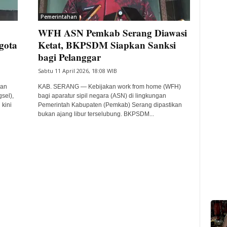
Pemerintahan
WFH ASN Pemkab Serang Diawasi
gota
Ketat, BKPSDM Siapkan Sanksi
bagi Pelanggar
Sabtu 11 April 2026, 18:08 WIB
nan
KAB. SERANG — Kebijakan work from home (WFH)
sel),
bagi aparatur sipil negara (ASN) di lingkungan
 kini
Pemerintah Kabupaten (Pemkab) Serang dipastikan
bukan ajang libur terselubung. BKPSDM...