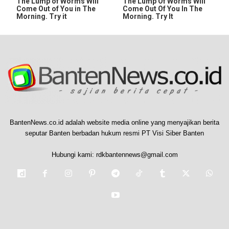
The Lump of Worms Will
The Lump Of Worms Will
Come Out of You in The
Come Out Of You In The
Morning. Try it
Morning. Try It
BantenNews.co.id adalah website media online yang menyajikan berita
seputar Banten berbadan hukum resmi PT Visi Siber Banten
Hubungi kami:
rdkbantennews@gmail.com