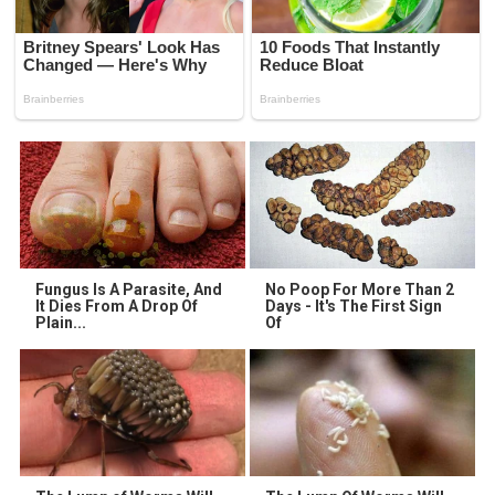
Fungus Is A Parasite, And
No Poop For More Than 2
It Dies From A Drop Of
Days - It's The First Sign
Plain...
Of