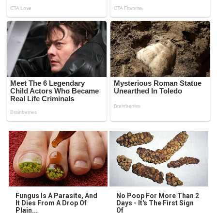
Fungus Is A Parasite, And
No Poop For More Than 2
It Dies From A Drop Of
Days - It's The First Sign
Plain...
Of