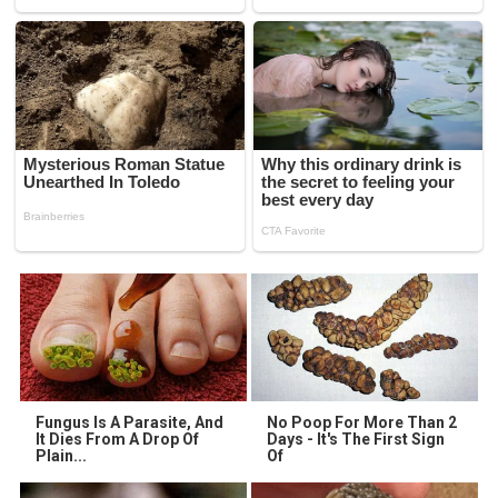
Fungus Is A Parasite, And
No Poop For More Than 2
It Dies From A Drop Of
Days - It's The First Sign
Plain...
Of