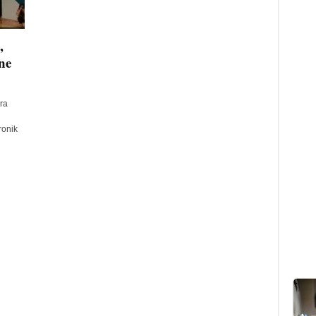
,
ne
ra
ronik