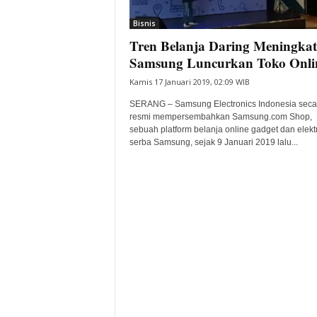
i
Bisnis
t
Tren Belanja Daring Meningkat
a
B
Samsung Luncurkan Toko Onli
a
Kamis 17 Januari 2019, 02:09 WIB
n
t
SERANG – Samsung Electronics Indonesia seca
e
resmi mempersembahkan Samsung.com Shop,
sebuah platform belanja online gadget dan elekt
n
serba Samsung, sejak 9 Januari 2019 lalu...
H
a
r
i
I
n
i