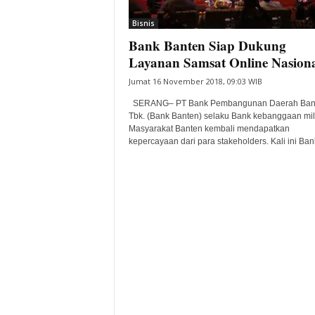
i
Bisnis
t
Bank Banten Siap Dukung
a
B
Layanan Samsat Online Nasion
a
Jumat 16 November 2018, 09:03 WIB
n
t
SERANG– PT Bank Pembangunan Daerah Ban
e
Tbk. (Bank Banten) selaku Bank kebanggaan mil
Masyarakat Banten kembali mendapatkan
n
kepercayaan dari para stakeholders. Kali ini Bank
H
a
r
i
I
n
i