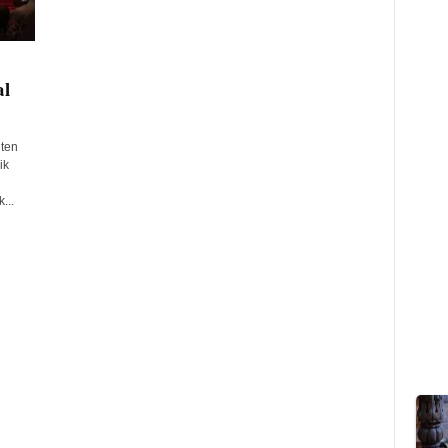
al
ten
ik
...