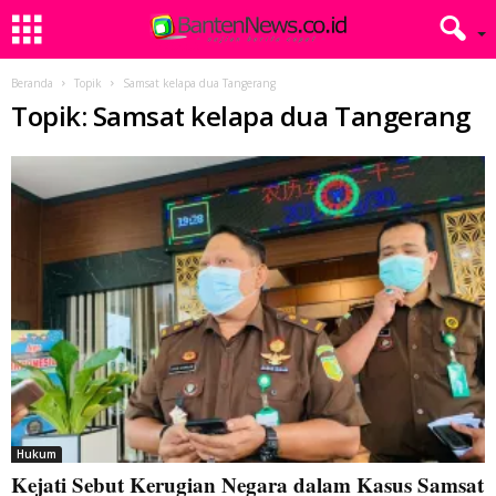
Beranda
Topik
Samsat kelapa dua Tangerang
Topik: Samsat kelapa dua Tangerang
Hukum
Kejati Sebut Kerugian Negara dalam Kasus Samsat