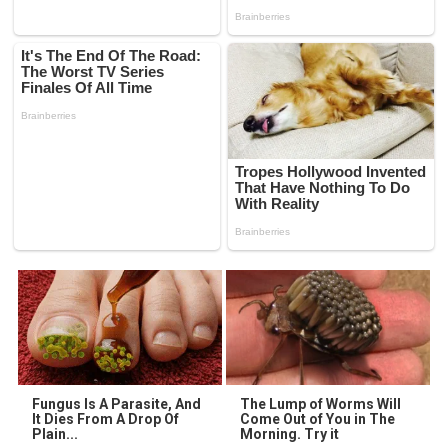
Fungus Is A Parasite, And
The Lump of Worms Will
It Dies From A Drop Of
Come Out of You in The
Plain...
Morning. Try it