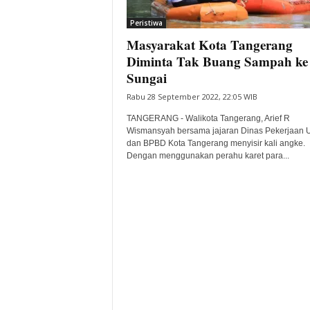
i
Peristiwa
t
Masyarakat Kota Tangerang
a
B
Diminta Tak Buang Sampah ke
a
Sungai
n
Rabu 28 September 2022, 22:05 WIB
t
e
TANGERANG - Walikota Tangerang, Arief R
n
Wismansyah bersama jajaran Dinas Pekerjaan
H
dan BPBD Kota Tangerang menyisir kali angke.
Dengan menggunakan perahu karet para...
a
r
i
I
n
i