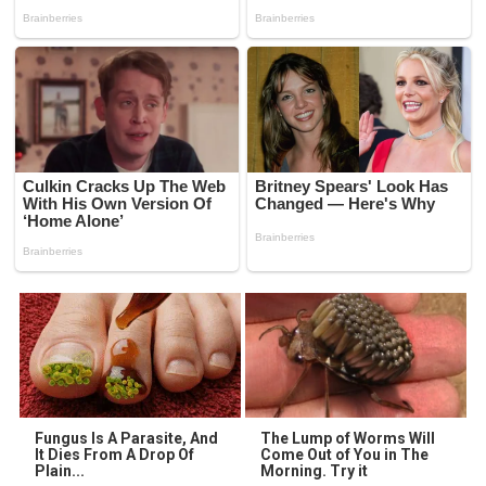
Fungus Is A Parasite, And
The Lump of Worms Will
It Dies From A Drop Of
Come Out of You in The
Plain...
Morning. Try it