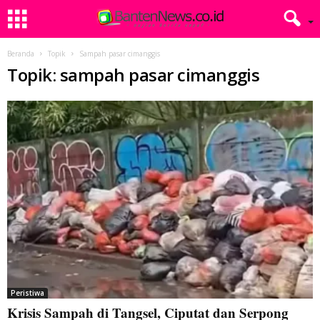
Beranda
Topik
Sampah pasar cimanggis
Topik: sampah pasar cimanggis
Peristiwa
Krisis Sampah di Tangsel, Ciputat dan Serpong