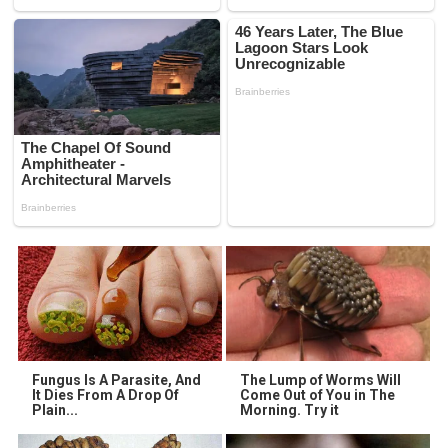
Fungus Is A Parasite, And
The Lump of Worms Will
It Dies From A Drop Of
Come Out of You in The
Plain...
Morning. Try it