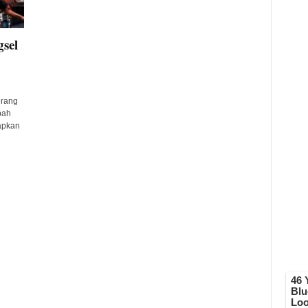
sel
erang
pah
apkan