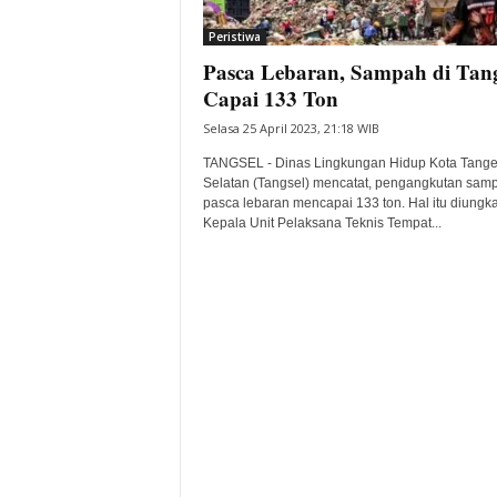
i
Peristiwa
t
Pasca Lebaran, Sampah di Tang
a
B
Capai 133 Ton
a
Selasa 25 April 2023, 21:18 WIB
n
t
TANGSEL - Dinas Lingkungan Hidup Kota Tang
e
Selatan (Tangsel) mencatat, pengangkutan sam
pasca lebaran mencapai 133 ton. Hal itu diungk
n
Kepala Unit Pelaksana Teknis Tempat...
H
a
r
i
I
n
i