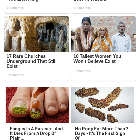
Fungus Is A Parasite, And
No Poop For More Than 2
It Dies From A Drop Of
Days - It's The First Sign
Plain...
Of