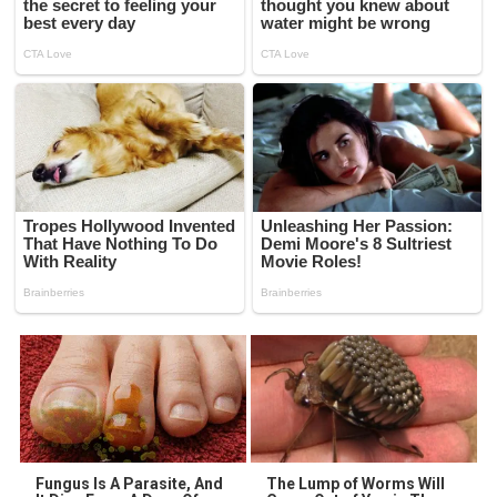
Fungus Is A Parasite, And
The Lump of Worms Will