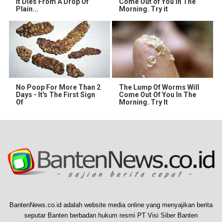
It Dies From A Drop Of
Come Out of You in The
Plain...
Morning. Try it
No Poop For More Than 2
The Lump Of Worms Will
Days - It's The First Sign
Come Out Of You In The
Of
Morning. Try It
BantenNews.co.id adalah website media online yang menyajikan berita
seputar Banten berbadan hukum resmi PT Visi Siber Banten