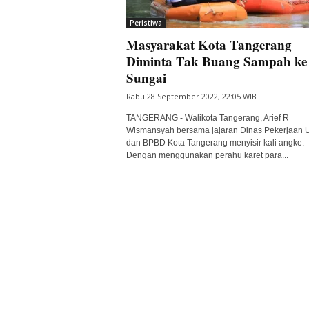
i
Peristiwa
t
Masyarakat Kota Tangerang
a
B
Diminta Tak Buang Sampah ke
a
Sungai
n
Rabu 28 September 2022, 22:05 WIB
t
e
TANGERANG - Walikota Tangerang, Arief R
n
Wismansyah bersama jajaran Dinas Pekerjaan
H
dan BPBD Kota Tangerang menyisir kali angke.
Dengan menggunakan perahu karet para...
a
r
i
I
n
i