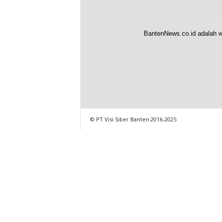
BantenNews.co.id adalah w
© PT Visi Siber Banten 2016-2025