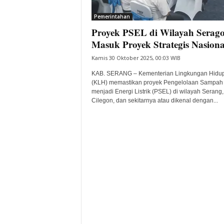
i
Pemerintahan
t
Proyek PSEL di Wilayah Serag
a
B
Masuk Proyek Strategis Nasiona
a
Kamis 30 Oktober 2025, 00:03 WIB
n
t
KAB. SERANG – Kementerian Lingkungan Hidu
e
(KLH) memastikan proyek Pengelolaan Sampah
menjadi Energi Listrik (PSEL) di wilayah Serang,
n
Cilegon, dan sekitarnya atau dikenal dengan...
H
a
r
i
I
n
i