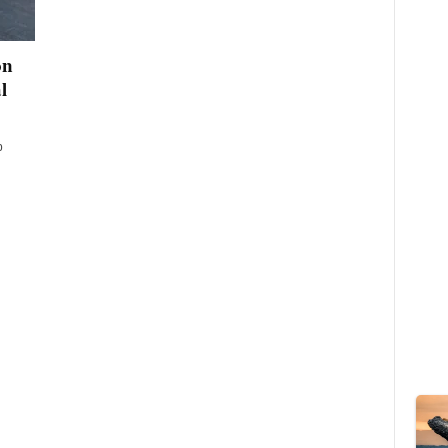
on
l
p