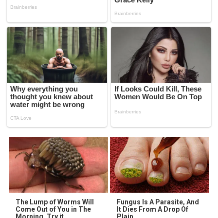
The Lump of Worms Will
Fungus Is A Parasite, And
Come Out of You in The
It Dies From A Drop Of
Morning. Try it
Plain...