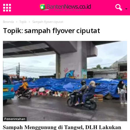
Beranda
Topik
Sampah flyover ciputat
Topik: sampah flyover ciputat
Pemerintahan
Sampah Menggunung di Tangsel, DLH Lakukan