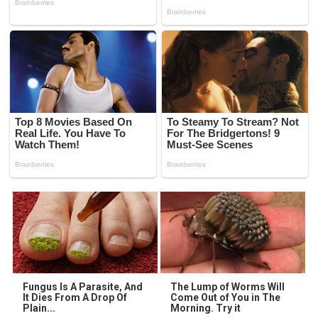
Fungus Is A Parasite, And
The Lump of Worms Will
It Dies From A Drop Of
Come Out of You in The
Plain...
Morning. Try it