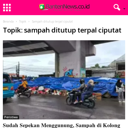
Beranda
Topik
Sampah ditutup terpal ciputat
Topik: sampah ditutup terpal ciputat
Peristiwa
Sudah Sepekan Menggunung, Sampah di Kolong