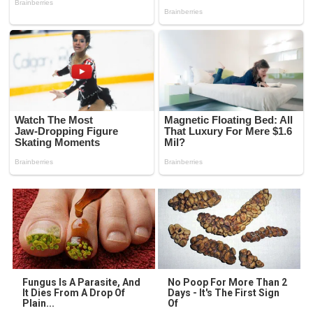
Fungus Is A Parasite, And
No Poop For More Than 2
It Dies From A Drop Of
Days - It's The First Sign
Plain...
Of