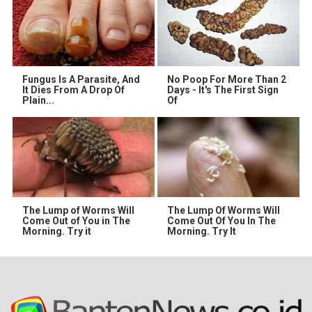
Fungus Is A Parasite, And
No Poop For More Than 2
It Dies From A Drop Of
Days - It's The First Sign
Plain...
Of
The Lump of Worms Will
The Lump Of Worms Will
Come Out of You in The
Come Out Of You In The
Morning. Try it
Morning. Try It