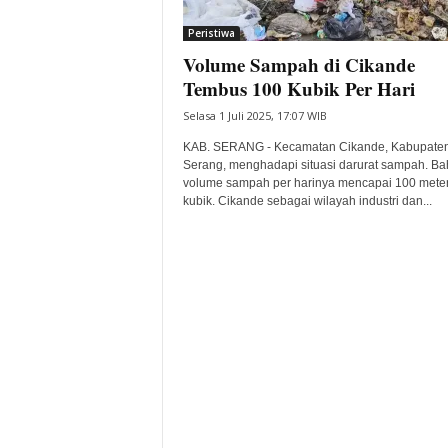
i
Peristiwa
t
Volume Sampah di Cikande
a
B
Tembus 100 Kubik Per Hari
a
Selasa 1 Juli 2025, 17:07 WIB
n
t
KAB. SERANG - Kecamatan Cikande, Kabupate
e
Serang, menghadapi situasi darurat sampah. B
volume sampah per harinya mencapai 100 mete
n
kubik. Cikande sebagai wilayah industri dan...
H
a
r
i
I
n
i