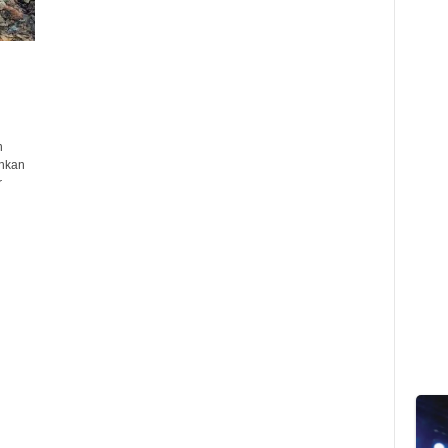
n
ahkan
r