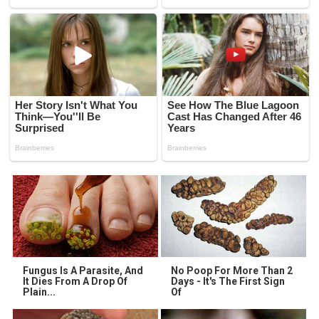
Fungus Is A Parasite, And
No Poop For More Than 2
It Dies From A Drop Of
Days - It's The First Sign
Plain...
Of