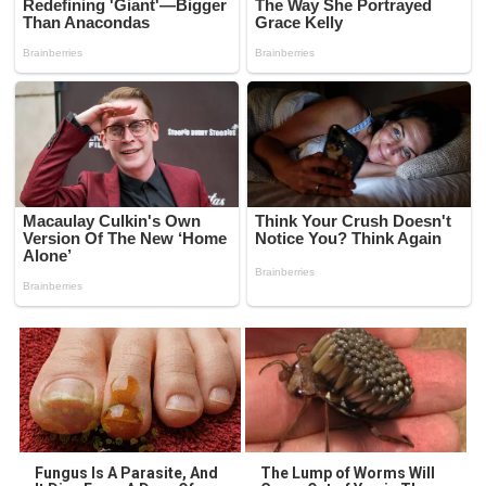
Fungus Is A Parasite, And
The Lump of Worms Will