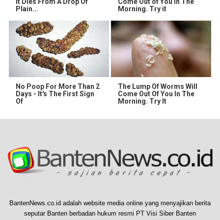
It Dies From A Drop Of
Come Out of You in The
Plain...
Morning. Try it
No Poop For More Than 2
The Lump Of Worms Will
Days - It's The First Sign
Come Out Of You In The
Of
Morning. Try It
BantenNews.co.id adalah website media online yang menyajikan berita
seputar Banten berbadan hukum resmi PT Visi Siber Banten