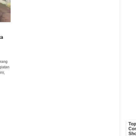
ta
rang
giatan
ni,