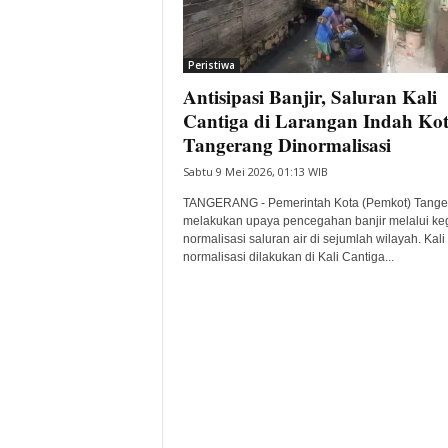
i
t
a
Peristiwa
B
Antisipasi Banjir, Saluran Kali
a
Cantiga di Larangan Indah Ko
n
Tangerang Dinormalisasi
t
e
Sabtu 9 Mei 2026, 01:13 WIB
n
TANGERANG - Pemerintah Kota (Pemkot) Tange
H
melakukan upaya pencegahan banjir melalui ke
a
normalisasi saluran air di sejumlah wilayah. Kali i
r
normalisasi dilakukan di Kali Cantiga...
i
I
n
i