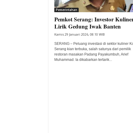
i
Pemerintahan
t
Pemkot Serang: Investor Kuline
a
B
Lirik Gedung Iwak Banten
a
Kamis 29 Januari 2026, 08:10 WIB
n
t
SERANG – Peluang investasi di sektor kuliner K
e
Serang kian terbuka, salah satunya dari pemilik
restoran masakan Padang Payakumbuh, Arief
n
Muhammad. Ia dikabarkan tertarik...
H
a
r
i
I
n
i