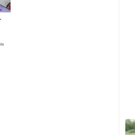
r
ota