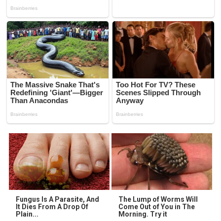
Fungus Is A Parasite, And
The Lump of Worms Will
It Dies From A Drop Of
Come Out of You in The
Plain...
Morning. Try it