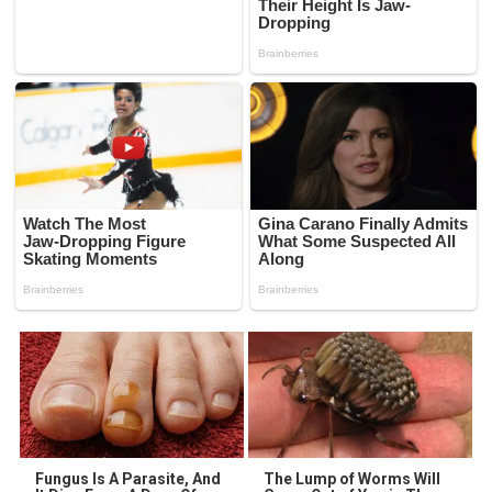
Fungus Is A Parasite, And
The Lump of Worms Will