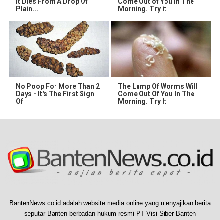
It Dies From A Drop Of
Come Out of You in The
Plain...
Morning. Try it
No Poop For More Than 2
The Lump Of Worms Will
Days - It's The First Sign
Come Out Of You In The
Of
Morning. Try It
BantenNews.co.id adalah website media online yang menyajikan berita
seputar Banten berbadan hukum resmi PT Visi Siber Banten