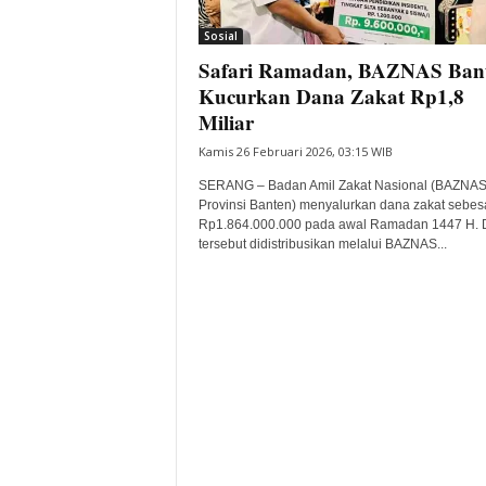
i
Sosial
t
Safari Ramadan, BAZNAS Ban
a
B
Kucurkan Dana Zakat Rp1,8
a
Miliar
n
Kamis 26 Februari 2026, 03:15 WIB
t
e
SERANG – Badan Amil Zakat Nasional (BAZNA
n
Provinsi Banten) menyalurkan dana zakat sebes
H
Rp1.864.000.000 pada awal Ramadan 1447 H.
tersebut didistribusikan melalui BAZNAS...
a
r
i
I
n
i