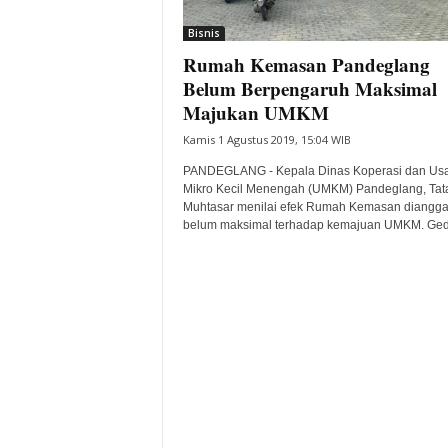
i
Bisnis
t
Rumah Kemasan Pandeglang
a
B
Belum Berpengaruh Maksimal
a
Majukan UMKM
n
Kamis 1 Agustus 2019, 15:04 WIB
t
e
PANDEGLANG - Kepala Dinas Koperasi dan Us
n
Mikro Kecil Menengah (UMKM) Pandeglang, Tat
H
Muhtasar menilai efek Rumah Kemasan diangg
belum maksimal terhadap kemajuan UMKM. Ged
a
r
i
I
n
i