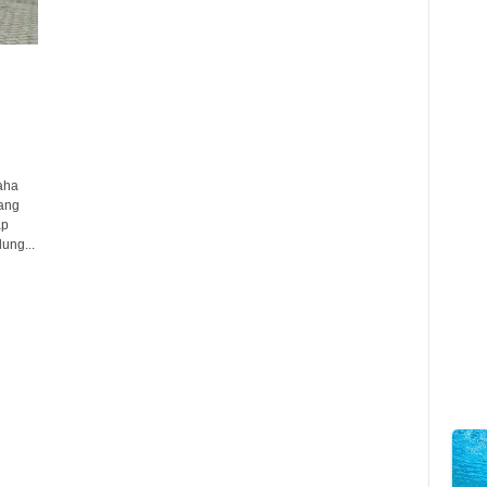
aha
ang
ap
ung...