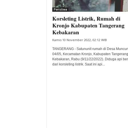
i
Peristiwa
t
Korsleting Listrik, Rumah di
a
B
Kronjo Kabupaten Tangerang
a
Kebakaran
n
Kamis 10 November 2022, 02:12 WIB
t
e
TANGERANG - Satununit rumah di Desa Muncu
n
04/05, Kecamatan Kronjo, Kabupaten Tangeran
H
Kebakaran, Rabu (9/11/22/2022). Diduga api ber
dari korsleting listrik. Saat ini api...
a
r
i
I
n
i