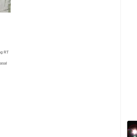
ng RT
g
asal